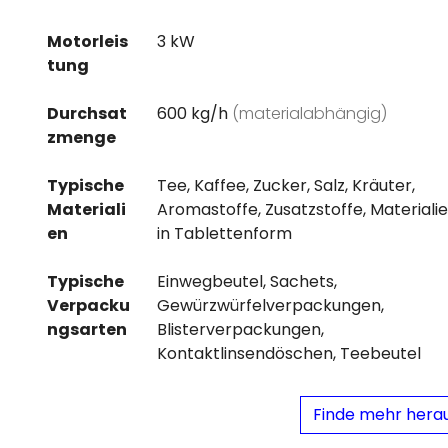
Motorleis
3 kW
tung
Durchsat
600 kg/h
(materialabhängig)
zmenge
Typische
Tee, Kaffee, Zucker, Salz, Kräuter,
Materiali
Aromastoffe, Zusatzstoffe, Materiali
en
in Tablettenform
Typische
Einwegbeutel, Sachets,
Verpacku
Gewürzwürfelverpackungen,
ngsarten
Blisterverpackungen,
Kontaktlinsendöschen, Teebeutel
Finde mehr hera