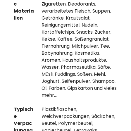
e
Zigaretten, Deodorants,
Materia
verarbeitetes Fleisch, Suppen,
lien
Getränke, Krautsalat,
Reinigungsmittel, Nudeln,
Kartoffelchips, Snacks, Zucker,
Kekse, Kaffee, Soßengranulat,
Tiernahrung, Milchpulver, Tee,
Babynahrung, Kosmetika,
Aromen, Haushaltsprodukte,
Wasser, Pharmazeutika, Säfte,
Müsli, Puddings, Soßen, Mehl,
Joghurt, Seifenpulver, Shampoo,
Öl, Farben, Gipskarton und vieles
mehr…
Typisch
Plastikflaschen,
e
Weichverpackungen, Säckchen,
Verpac
Beutel, Polymerbeutel,
kungsa
Papierbeutel, TetraPaks,