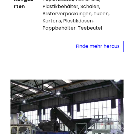
rten
Plastikbehälter, Schalen,
Blisterverpackungen, Tuben,
Kartons, Plastikdosen,
Pappbehälter, Teebeutel
Finde mehr heraus