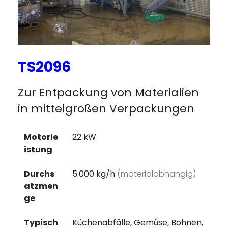
TS2096
Zur Entpackung von Materialien
in mittelgroßen Verpackungen
Motorle
22 kW
istung
Durchs
5.000 kg/h
(materialabhängig)
atzmen
ge
Typisch
Küchenabfälle, Gemüse, Bohnen,