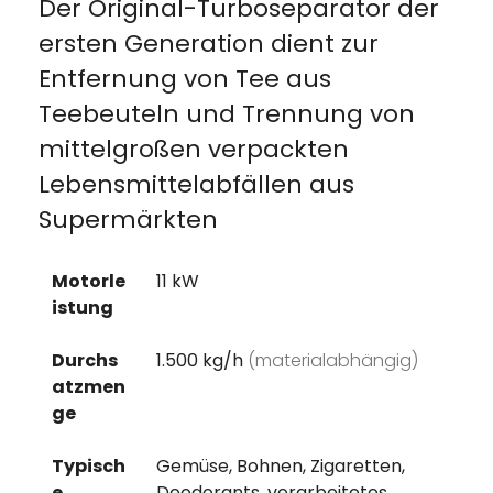
Der Original-Turboseparator der
ersten Generation dient zur
Entfernung von Tee aus
Teebeuteln und Trennung von
mittelgroßen verpackten
Lebensmittelabfällen aus
Supermärkten
Motorle
11 kW
istung
Durchs
1.500 kg/h
(materialabhängig)
atzmen
ge
Typisch
Gemüse, Bohnen, Zigaretten,
e
Deodorants, verarbeitetes