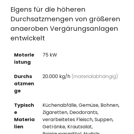
Eigens für die höheren
Durchsatzmengen von größeren
anaeroben Vergärungsanlagen
entwickelt
Motorle
75 kW
istung
Durchs
20.000 kg/h
(materialabhängig)
atzmen
ge
Typisch
Küchenabfälle, Gemüse, Bohnen,
e
Zigaretten, Deodorants,
Materia
verarbeitetes Fleisch, Suppen,
lien
Getränke, Krautsalat,
Reinigungsmittel, Nudeln,