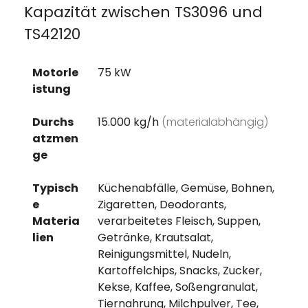
Kapazität zwischen TS3096 und
TS42120
Motorle
75 kW
istung
Durchs
15.000 kg/h
(materialabhängig)
atzmen
ge
Typisch
Küchenabfälle, Gemüse, Bohnen,
e
Zigaretten, Deodorants,
Materia
verarbeitetes Fleisch, Suppen,
lien
Getränke, Krautsalat,
Reinigungsmittel, Nudeln,
Kartoffelchips, Snacks, Zucker,
Kekse, Kaffee, Soßengranulat,
Tiernahrung, Milchpulver, Tee,