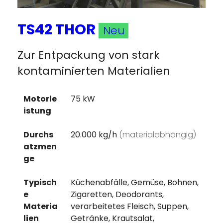
TS42 THOR
Neu
Zur Entpackung von stark
kontaminierten Materialien
Motorle
75 kW
istung
Durchs
20.000 kg/h
(materialabhängig)
atzmen
ge
Typisch
Küchenabfälle, Gemüse, Bohnen,
e
Zigaretten, Deodorants,
Materia
verarbeitetes Fleisch, Suppen,
lien
Getränke, Krautsalat,