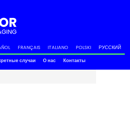
AÑOL
FRANÇAIS
ITALIANO
POLSKI
РУССКИЙ
кретные случаи
О нас
Контакты