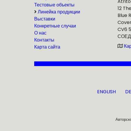
Atrito
Тестовые объекты
12 Th
Линейка продукции
Blue 
Выставки
Cove
Конкретные случаи
CV6 
О нас
СОЕД
Контакты
Ка
Карта сайта
ENGLISH
D
Авторско