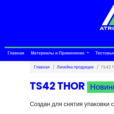
Главная
Материалы и Применение
Тестовы
Главная
Линейка продукции
TS42 
TS42 THOR
Новин
Создан для снятия упаковки 