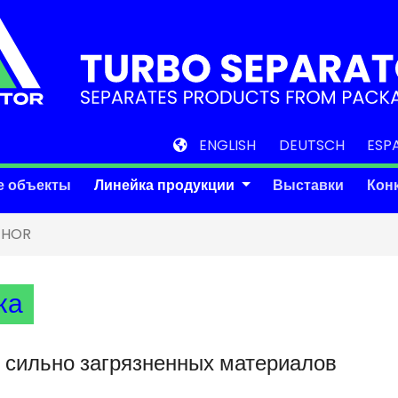
ENGLISH
DEUTSCH
ESP
е объекты
Линейка продукции
Выставки
Кон
THOR
ка
с сильно загрязненных материалов