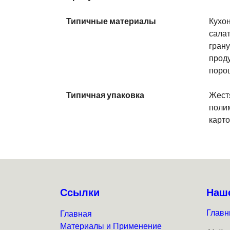
Типичные материалы
Кухон
салат
грану
проду
порош
Типичная упаковка
Жестя
полим
карто
Ссылки
Наш
Главн
Главная
Материалы и Применение