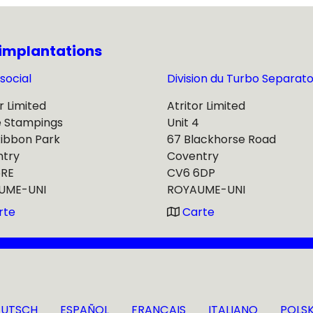
implantations
social
Division du Turbo Separato
r Limited
Atritor Limited
e Stampings
Unit 4
Ribbon Park
67 Blackhorse Road
ntry
Coventry
5RE
CV6 6DP
UME-UNI
ROYAUME-UNI
rte
Carte
EUTSCH
ESPAÑOL
FRANÇAIS
ITALIANO
POLSK