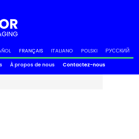
AÑOL
FRANÇAIS
ITALIANO
POLSKI
РУССКИЙ
s
À propos de nous
Contactez-nous