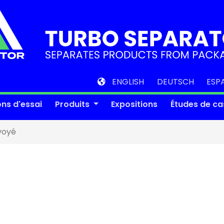
ENGLISH
DEUTSCH
ESP
ons d'essai
Produits
Expositions
Études de ca
voyé